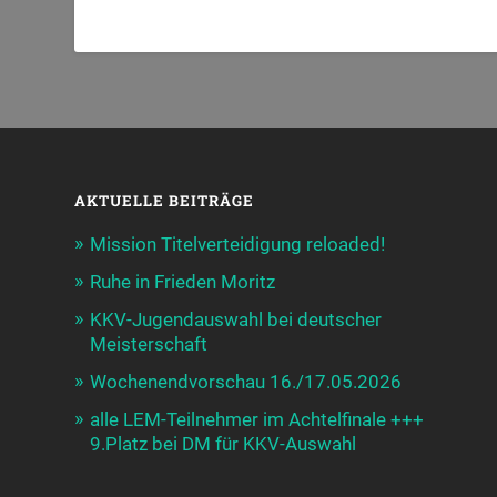
AKTUELLE BEITRÄGE
Mission Titelverteidigung reloaded!
Ruhe in Frieden Moritz
KKV-Jugendauswahl bei deutscher
Meisterschaft
Wochenendvorschau 16./17.05.2026
alle LEM-Teilnehmer im Achtelfinale +++
9.Platz bei DM für KKV-Auswahl