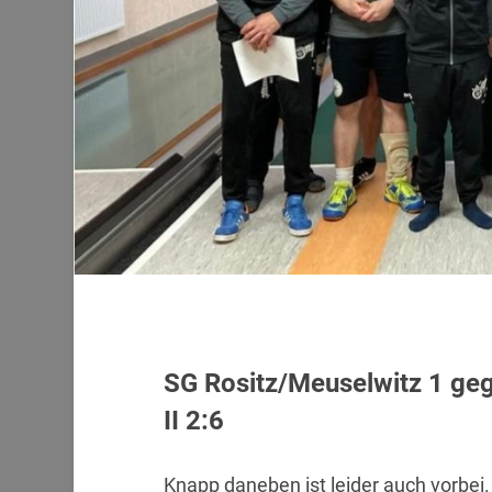
SG Rositz/Meuselwitz 1 ge
II 2:6
Knapp daneben ist leider auch vorbei