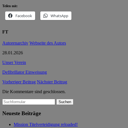
Teilen mit:
Facebook
WhatsApp
FT
Autorenarchiv
Webseite des Autors
28.01.2026
Unser Verein
Defibrillator Einweisung
Vorheriger Beitrag
Nächster Beitrag
Die Kommentare sind geschlossen.
Suchen
nach:
Neueste Beiträge
Mission Titelverteidigung reloaded!