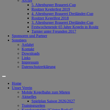
Archiv
5. Altenburger Brauerei-Cup
Rositzer Keglerfest 2019
4. Altenburger Brauerei Dreiländer-Cup
Rositzer Kegelfest 2018
3. Altenburger Brauerei Dreiländer-Cup
Festwochenende 65 Jahre Kegeln in Rositz
Turnier unter Freunden 2017
Sponsoren und Partner
Sonstiges
Anfahrt
Kontakt
Downloads
Links
Impressum
Datenschutzerklärung
Suchfeld
ein-/ausblenden
Home
Unser Verein
Mobile Kegelbahn zum Mieten
Aktuelles
Spielplan Saison 2026/2027
Trainingszeiten
Kegelsportstätte “Günter Berkel”