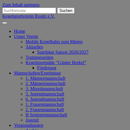
Zum Inhalt springen
Suchen
nach:
Kegelsportverein Rositz e.V.
Home
Unser Verein
Mobile Kegelbahn zum Mieten
Aktuelles
Spielplan Saison 2026/2027
Trainingszeiten
Kegelsportstätte “Günter Berkel”
Förderung
Mannschaften/Ergebnisse
1. Männermannschaft
2. Männermannschaft
3. Mixedmannschaft
5. Jugendmannschaft
6. Jugendmannschaft
1. Frauenmannschaft
2. Frauenmannschaft
B Seniorenmannschaft
Jugend
Veranstaltungen