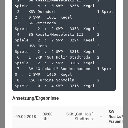
 1    SG Rositz/Meuselwitz II       2 
Spiele    4  :  0 SWP   3258  Kegel
 2    KSV Dorndorf                  1 Spiel     
2  :  0 SWP   1661  Kegel

 3    SG Petriroda                  2 
Spiele    2  :  2 SWP   3353  Kegel

 4    SG Rositz/Meuselwitz III      2 
Spiele    2  :  2 SWP   3294  Kegel

 5    USV Jena                      2 
Spiele    2  :  2 SWP   3218  Kegel

 6    1. SKK "Gut Holz" Stadtroda   2 
Spiele    2  :  2 SWP   3106  Kegel

 7    SV "Glückauf" Sondershausen   1 Spiel     
0  :  2 SWP   1420  Kegel

 8    KSC Turbine Schmölln          2 
Spiele    0  :  4 SWP   3215  Kegel
Ansetzung/Ergebnisse
SG
09:00
SKK „Gut Holz“
09.09.2018
–
Rositz/Me
Uhr
Stadtroda
Frauen II