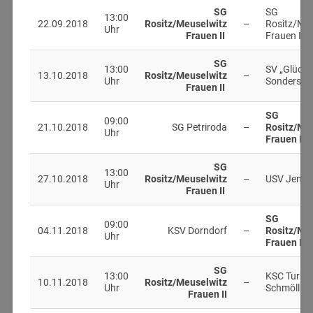
SG
SG
13:00
22.09.2018
Rositz/Meuselwitz
–
Rositz/Meu
Uhr
Frauen II
Frauen III
SG
13:00
SV „Glücka
13.10.2018
Rositz/Meuselwitz
–
Uhr
Sondersha
Frauen II
SG
09:00
21.10.2018
SG Petriroda
–
Rositz/Me
Uhr
Frauen II
SG
13:00
27.10.2018
Rositz/Meuselwitz
–
USV Jena
Uhr
Frauen II
SG
09:00
04.11.2018
KSV Dorndorf
–
Rositz/Me
Uhr
Frauen II
SG
13:00
KSC Turbin
10.11.2018
Rositz/Meuselwitz
–
Uhr
Schmölln
Frauen II