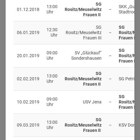
SG
13:00
SKK „Gut H
01.12.2018
Rositz/Meuselwitz
–
Uhr
Stadtroda
Frauen II
SG
SG
12:30
06.01.2019
Rositz/Meuselwitz
–
Rositz/Me
Uhr
Frauen III
Frauen II
SG
09:00
SV „Glückauf“
20.01.2019
–
Rositz/Me
Uhr
Sondershausen
Frauen II
SG
13:00
02.02.2019
Rositz/Meuselwitz
–
SG Petriro
Uhr
Frauen II
SG
09:00
10.02.2019
USV Jena
–
Rositz/Me
Uhr
Frauen II
SG
13:00
09.03.2019
Rositz/Meuselwitz
–
KSV Dornd
Uhr
Frauen II