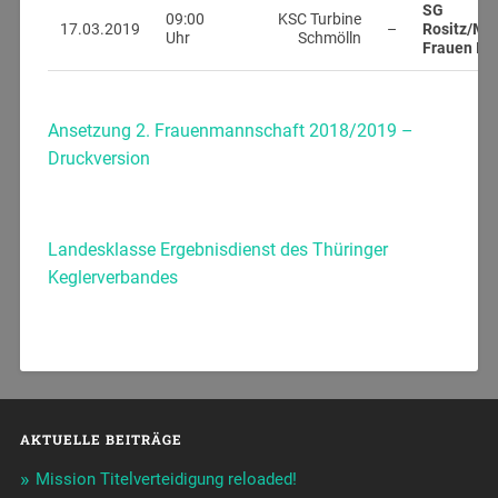
SG
09:00
KSC Turbine
17.03.2019
–
Rositz/Me
Uhr
Schmölln
Frauen II
Ansetzung 2. Frauenmannschaft 2018/2019 –
Druckversion
Landesklasse Ergebnisdienst des Thüringer
Keglerverbandes
AKTUELLE BEITRÄGE
Mission Titelverteidigung reloaded!