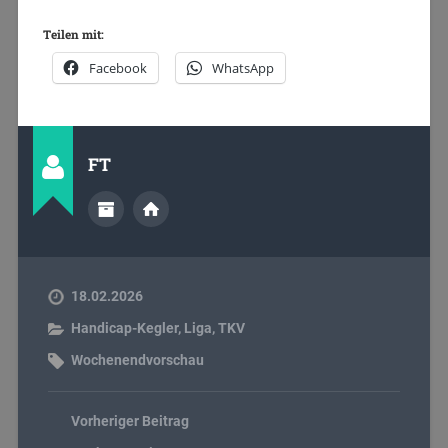
Teilen mit:
Facebook
WhatsApp
FT
18.02.2026
Handicap-Kegler
,
Liga
,
TKV
Wochenendvorschau
Vorheriger Beitrag