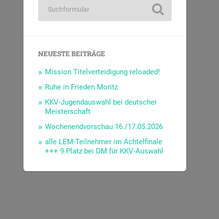
NEUESTE BEITRÄGE
Mission Titelverteidigung reloaded!
Ruhe in Frieden Moritz
KKV-Jugendauswahl bei deutscher
Meisterschaft
Wochenendvorschau 16./17.05.2026
alle LEM-Teilnehmer im Achtelfinale
+++ 9.Platz bei DM für KKV-Auswahl