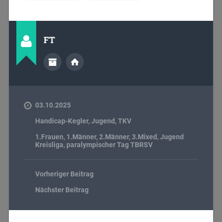
FT
03.10.2025
Handicap-Kegler
,
Jugend
,
TKV
1.Frauen
,
1.Männer
,
2.Männer
,
3.Mixed
,
Jugend
Kreisliga
,
paralympischer Tag TBRSV
Vorheriger Beitrag
Nächster Beitrag