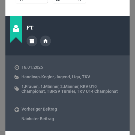
FT
16.01.2025
Handicap-Kegler
,
Jugend
,
Liga
,
TKV
1.Frauen
,
1.Männer
,
2.Männer
,
KKV U10
Championat
,
TBRSV Turnier
,
TKV U14 Championat
Vorheriger Beitrag
Nächster Beitrag