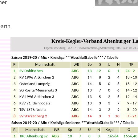
her
barth