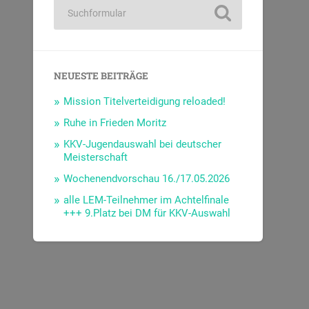
NEUESTE BEITRÄGE
Mission Titelverteidigung reloaded!
Ruhe in Frieden Moritz
KKV-Jugendauswahl bei deutscher
Meisterschaft
Wochenendvorschau 16./17.05.2026
alle LEM-Teilnehmer im Achtelfinale
+++ 9.Platz bei DM für KKV-Auswahl