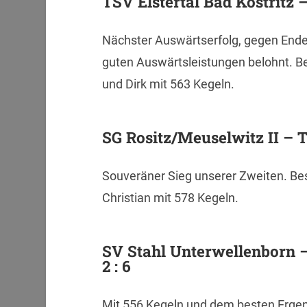
TSV Elstertal Bad Köstritz –
Nächster Auswärtserfolg, gegen Ende d
guten Auswärtsleistungen belohnt. B
und Dirk mit 563 Kegeln.
SG Rositz/Meuselwitz II – 
Souveräner Sieg unserer Zweiten. Be
Christian mit 578 Kegeln.
SV Stahl Unterwellenborn –
2 : 6
Mit 556 Kegeln und dem besten Ergeni