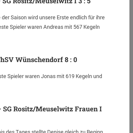
 SG Rositz/Meuselwitz I 3 : 5
er Saison wird unsere Erste endlich für ihre
este Spieler waren Andreas mit 567 Kegeln
ThSV Wünschendorf 8 : 0
ste Spieler waren Jonas mit 619 Kegeln und
 SG Rositz/Meuselwitz Frauen I
s des Tages stellte Denise gleich zu Beginn