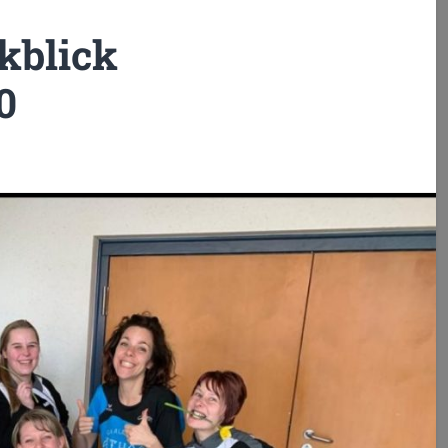
kblick
0