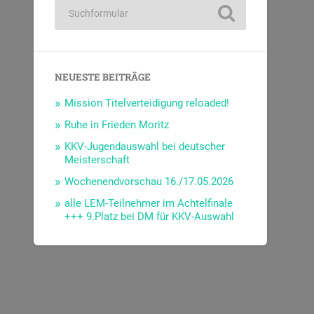
NEUESTE BEITRÄGE
Mission Titelverteidigung reloaded!
Ruhe in Frieden Moritz
KKV-Jugendauswahl bei deutscher
Meisterschaft
Wochenendvorschau 16./17.05.2026
alle LEM-Teilnehmer im Achtelfinale
+++ 9.Platz bei DM für KKV-Auswahl