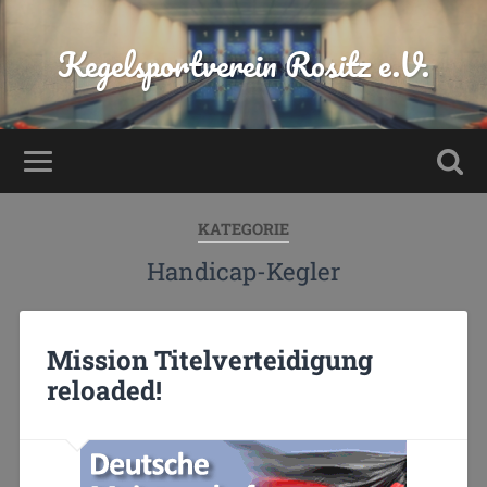
Kegelsportverein Rositz e.V.
KATEGORIE
Handicap-Kegler
Mission Titelverteidigung
reloaded!