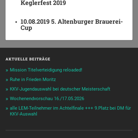
Keglerfest 2019
10.08.2019 5. Altenburger Brauerei-
Cup
AKTUELLE BEITRÄGE
Mission Titelverteidigung reloaded!
Ruhe in Frieden Moritz
KKV-Jugendauswahl bei deutscher Meisterschaft
Wochenendvorschau 16./17.05.2026
alle LEM-Teilnehmer im Achtelfinale +++ 9.Platz bei DM für
KKV-Auswahl