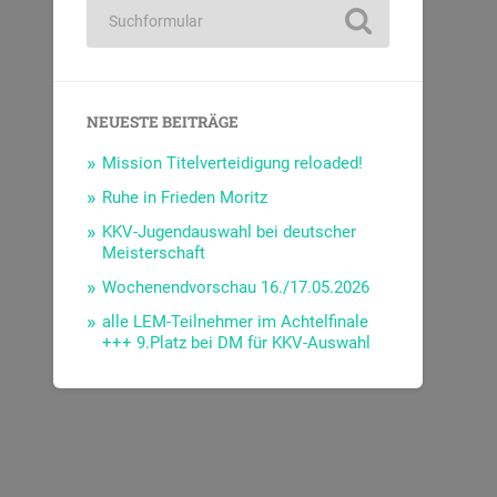
NEUESTE BEITRÄGE
Mission Titelverteidigung reloaded!
Ruhe in Frieden Moritz
KKV-Jugendauswahl bei deutscher
Meisterschaft
Wochenendvorschau 16./17.05.2026
alle LEM-Teilnehmer im Achtelfinale
+++ 9.Platz bei DM für KKV-Auswahl