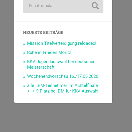
NEUESTE BEITRÄGE
Mission Titelverteidigung reloaded!
Ruhe in Frieden Moritz
KKV-Jugendauswahl bei deutscher
Meisterschaft
Wochenendvorschau 16./17.05.2026
alle LEM-Teilnehmer im Achtelfinale
+++ 9.Platz bei DM für KKV-Auswahl