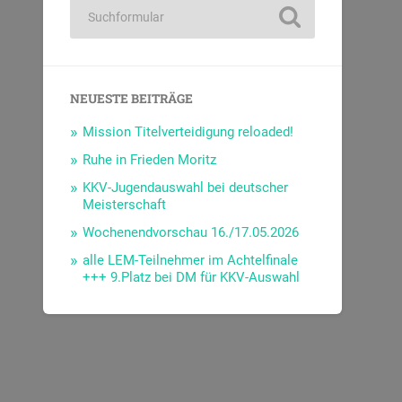
NEUESTE BEITRÄGE
Mission Titelverteidigung reloaded!
Ruhe in Frieden Moritz
KKV-Jugendauswahl bei deutscher
Meisterschaft
Wochenendvorschau 16./17.05.2026
alle LEM-Teilnehmer im Achtelfinale
+++ 9.Platz bei DM für KKV-Auswahl