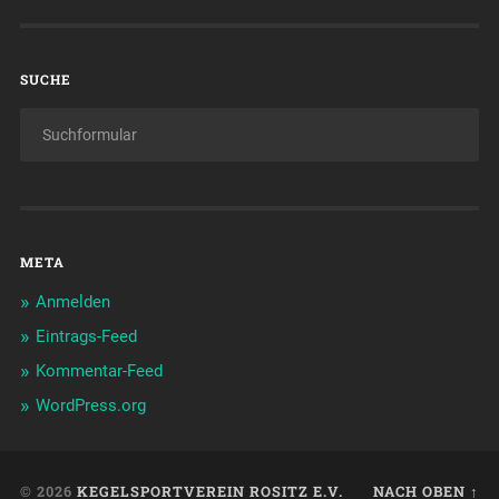
SUCHE
META
Anmelden
Eintrags-Feed
Kommentar-Feed
WordPress.org
© 2026
KEGELSPORTVEREIN ROSITZ E.V.
NACH OBEN ↑