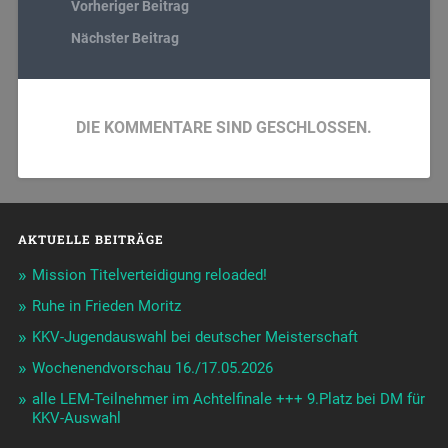
Vorheriger Beitrag
Nächster Beitrag
DIE KOMMENTARE SIND GESCHLOSSEN.
AKTUELLE BEITRÄGE
Mission Titelverteidigung reloaded!
Ruhe in Frieden Moritz
KKV-Jugendauswahl bei deutscher Meisterschaft
Wochenendvorschau 16./17.05.2026
alle LEM-Teilnehmer im Achtelfinale +++ 9.Platz bei DM für
KKV-Auswahl