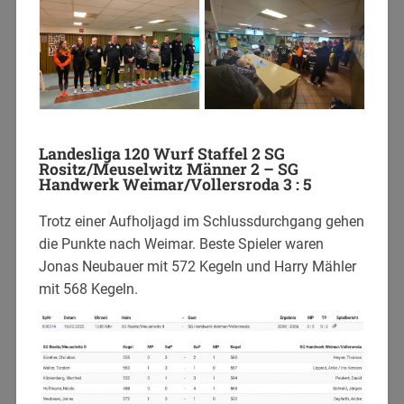
Landesliga 120 Wurf Staffel 2 SG
Rositz/Meuselwitz Männer 2 – SG
Handwerk Weimar/Vollersroda 3 : 5
Trotz einer Aufholjagd im Schlussdurchgang gehen
die Punkte nach Weimar. Beste Spieler waren
Jonas Neubauer mit 572 Kegeln und Harry Mähler
mit 568 Kegeln.