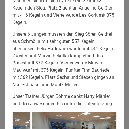
Mädchen sicherte sich Lynette Dietze mit 431
Kegeln den Sieg. Platz 2 geht an Angelina Geißler
mit 416 Kegeln und Vierte wurde Lea Gorlt mit 375
Kegeln.
Unsere 6 Jungen mussten den Sieg Sören Geithel
aus Schmölln mit sehr guten 557 Kegeln
überlassen. Felix Hartmann wurde mit 441 Kegeln
Zweiter und Marvin Sekolka komplettiert das
Podest mit 377 Kegeln. Vierter wurde Marvin
Maulwurf mit 375 Kegeln, Fünfter Finn Bauriedel
mit 362 Kegeln. Platz Sechs und Sieben gingen an
Noe Schnabel und Moritz Müller.
Unser Trainer Jürgen Böhme dankt Harry Mähler
und den anwesenden Eltern für die Unterstützung.